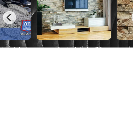
آدرس1: استان البرز-کیلومتر 20 جاده قدیم کرج به قزوین-
تهراندشت-بلوار ایران فریمکو
026-1877
026-44525050