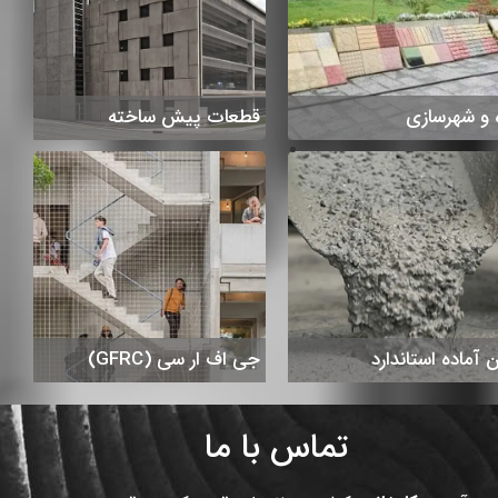
 آماده استاندارد
جی اف ار سی (GFRC)
تماس با ما
آدرس کارخانه :
کیلومتر ۲۰ جاده قدیم کرج – قزوین-
تهراندشت-بلوار ایران فریمکو
شماره های تماس:
1877-026
-
44525050-026
بیشتر بخوانید